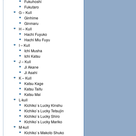
Fukuhoshi
Fukutaro
G – Kull
Ginhime
Ginmaru
H – Kull
Hachi Fuyuko
Hachi Miu Fuyu
I – Kull
Ichi Musha
Ichi Katsu
J – Kull
Ji Akane
Ji Asahi
K – Kull
Katsu Kage
Katsu Taifu
Katsu Mai
L-kull
Kichiko`s Lucky Kinshu
Kichiko`s Lucky Tetsujin
Kichiko`s Lucky Shiro
Kichiko`s Lucky Mariko
M-kull
Kichiko`s Makoto Shuko