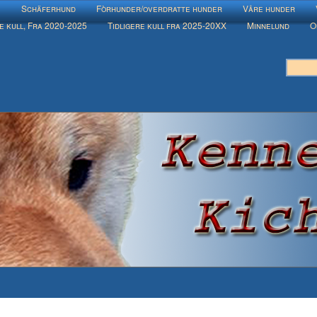
e
Schäferhund
Fòrhunder/overdratte hunder
Våre hunder
e kull, Fra 2020-2025
Tidligere kull fra 2025-20XX
Minnelund
O