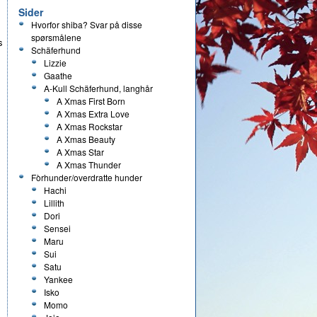
Sider
Hvorfor shiba? Svar på disse
spørsmålene
s
Schäferhund
Lizzie
Gaathe
A-Kull Schäferhund, langhår
A Xmas First Born
A Xmas Extra Love
A Xmas Rockstar
A Xmas Beauty
A Xmas Star
A Xmas Thunder
Fòrhunder/overdratte hunder
Hachi
Lillith
Dori
Sensei
Maru
Sui
Satu
Yankee
Isko
Momo