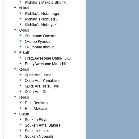
Kichiko`s Makoto Shuriki
N-kull
Kichiko`s Nobunaga
Kichiko`s Nobuetsu
Kichiko`s Nobuyuki
O-kull
Okumome Onesan
Okumo Kyoudai
Okumome Imouto
P-kull
PrettyAwesome Chibi-Fuku
PrettyAwesome Maru-Ni
Q-kull
Quite Arai Hime
Quite Arai Yamahime
Quite Arai Tetsu Ryu
Quite Arai Genji
R-kull
Rinji Benitaro
Rinji Akikaze
S-kull
Souken Eiryu
Souken Amai Sakura
Souken Hisoku
Souken Nobuaki