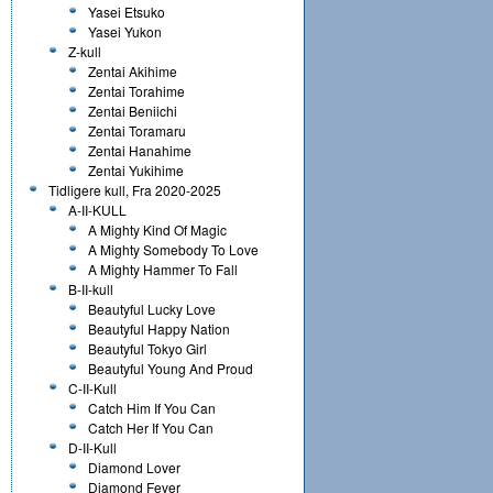
Yasei Etsuko
Yasei Yukon
Z-kull
Zentai Akihime
Zentai Torahime
Zentai Beniichi
Zentai Toramaru
Zentai Hanahime
Zentai Yukihime
Tidligere kull, Fra 2020-2025
A-II-KULL
A Mighty Kind Of Magic
A Mighty Somebody To Love
A Mighty Hammer To Fall
B-II-kull
Beautyful Lucky Love
Beautyful Happy Nation
Beautyful Tokyo Girl
Beautyful Young And Proud
C-II-Kull
Catch Him If You Can
Catch Her If You Can
D-II-Kull
Diamond Lover
Diamond Fever