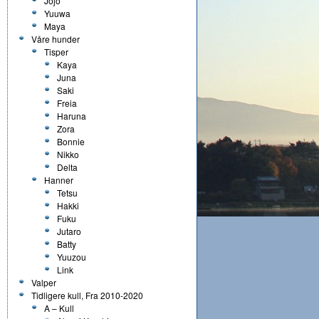
Jojo
Yuuwa
Maya
Våre hunder
Tisper
Kaya
Juna
Saki
Freia
Haruna
Zora
Bonnie
Nikko
Delta
Hanner
Tetsu
Hakki
Fuku
Jutaro
Batty
Yuuzou
Link
Valper
Tidligere kull, Fra 2010-2020
A – Kull