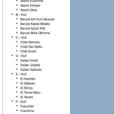
Akemi Kurohime
Akemi Oniisan
Akemi Ototo
B – Kull
Banzai Ichi Kuro Musuko
Banzai Kawai Misako
Banzai Kyojin Riki
Banzai Misa Otohime
C – Kull
Chibi Akimaru
Chibi Dai-Seiko
Chibi Enshi
D – Kull
Daitan Imoto
Daitan Joseibi
Daitan Natsuko
E – Kull
Ei Hachiko
Ei Katsuko
Ei Shinju
Ei Tanrei Maru
Ei Tenshi
F – Kull
Fukuchibi
Fukuhime