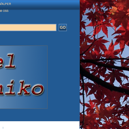
Valper
m oss