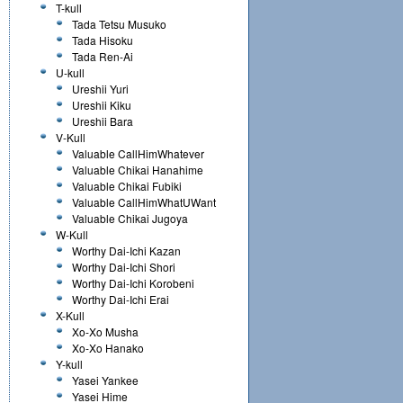
T-kull
Tada Tetsu Musuko
Tada Hisoku
Tada Ren-Ai
U-kull
Ureshii Yuri
Ureshii Kiku
Ureshii Bara
V-Kull
Valuable CallHimWhatever
Valuable Chikai Hanahime
Valuable Chikai Fubiki
Valuable CallHimWhatUWant
Valuable Chikai Jugoya
W-Kull
Worthy Dai-Ichi Kazan
Worthy Dai-Ichi Shori
Worthy Dai-Ichi Korobeni
Worthy Dai-Ichi Erai
X-Kull
Xo-Xo Musha
Xo-Xo Hanako
Y-kull
Yasei Yankee
Yasei Hime