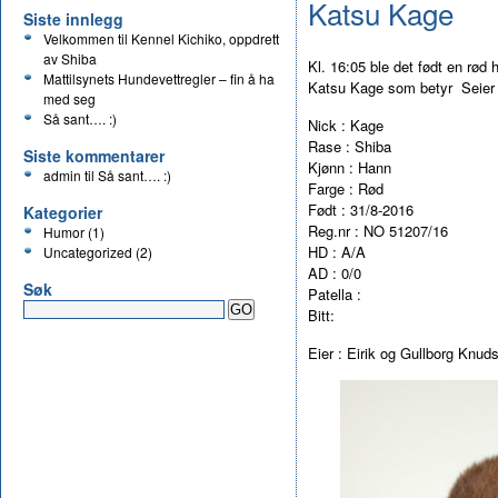
Katsu Kage
Siste innlegg
Velkommen til Kennel Kichiko, oppdrett
av Shiba
Kl. 16:05 ble det født en rød
Mattilsynets Hundevettregler – fin å ha
Katsu Kage som betyr
Seier
med seg
Så sant…. :)
Nick : Kage
Rase : Shiba
Siste kommentarer
Kjønn : Hann
admin
til
Så sant…. :)
Farge : Rød
Født : 31/8-2016
Kategorier
Reg.nr : NO 51207/16
Humor
(1)
HD : A/A
Uncategorized
(2)
AD : 0/0
Søk
Patella :
Bitt:
Eier : Eirik og Gullborg Knud