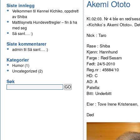
Akemi Ototo
Siste innlegg
Velkommen til Kennel Kichiko, oppdrett
av Shiba
Kl.02:03. Nr 4 ble en rød/se
Mattilsynets Hundevettregler – fin å ha
«Kichiko`s Akemi Ototo». Det 
med seg
Så sant…. :)
Nick : Taro
Siste kommentarer
Rase : Shiba
admin
til
Så sant…. :)
Kjønn: Hannhund
Farge : Rød/Sesam
Kategorier
Født: 24/5-2010
Humor
(1)
Reg.nr : 45684/10
Uncategorized
(2)
HD: C
Søk
AD: A
Patella:
Bitt: Underbitt
Eier : Tove Irene Kristensen
Død