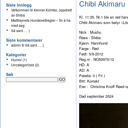
Chibi Akimaru
Siste innlegg
Velkommen til Kennel Kichiko, oppdrett
av Shiba
Kl. 11:35. Nr.1 ble en rød ha
Mattilsynets Hundevettregler – fin å ha
Chibi Akimaru som betyr «Lit
med seg
Så sant…. :)
Nick : Mushu
Rase : Shiba
Siste kommentarer
Kjønn: Hannhund
admin
til
Så sant…. :)
Farge : Rød
Født: 5/9-2012
Kategorier
Reg.nr : NO50970/12
Humor
(1)
HD: A
Uncategorized
(2)
AD: A
Søk
Patella: 0 ( Fri )
Bitt:
Korrekt
Eier : Christina Knoff Røed 
Død september 2024