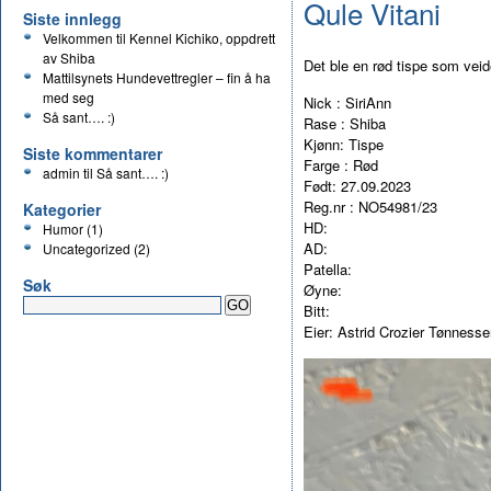
Qule Vitani
Siste innlegg
Velkommen til Kennel Kichiko, oppdrett
av Shiba
Det ble en rød tispe som veid
Mattilsynets Hundevettregler – fin å ha
med seg
Nick : SiriAnn
Så sant…. :)
Rase : Shiba
Kjønn: Tispe
Siste kommentarer
Farge : Rød
admin
til
Så sant…. :)
Født: 27.09.2023
Reg.nr : NO54981/23
Kategorier
HD:
Humor
(1)
AD:
Uncategorized
(2)
Patella:
Søk
Øyne:
Bitt:
Eier: Astrid Crozier Tønnesse