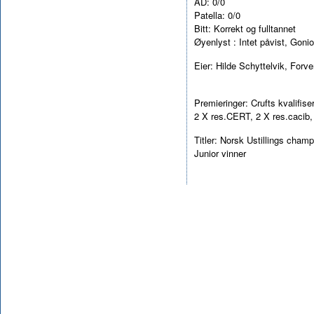
AD: 0/0
Patella: 0/0
Bitt: Korrekt og fulltannet
Øyenlyst : Intet påvist, Goni
Eier: Hilde Schyttelvik, Forv
Premieringer: Crufts kvalifi
2 X res.CERT, 2 X res.cacib,
Titler: Norsk Ustillings cham
Junior vinner