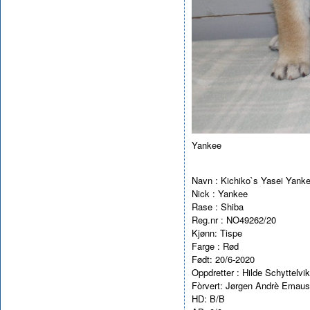
Yankee
Navn : Kichiko`s Yasei Yank
Nick : Yankee
Rase : Shiba
Reg.nr : NO49262/20
Kjønn: Tispe
Farge : Rød
Født: 20/6-2020
Oppdretter : Hilde Schyttelvik
Fòrvert: Jørgen Andrè Emaus,
HD: B/B