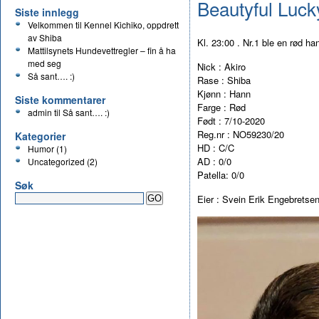
Beautyful Luck
Siste innlegg
Velkommen til Kennel Kichiko, oppdrett
av Shiba
Kl. 23:00 . Nr.1 ble en rød 
Mattilsynets Hundevettregler – fin å ha
med seg
Nick : Akiro
Så sant…. :)
Rase : Shiba
Kjønn : Hann
Siste kommentarer
Farge : Rød
admin
til
Så sant…. :)
Født : 7/10-2020
Reg.nr : NO59230/20
Kategorier
HD : C/C
Humor
(1)
AD : 0/0
Uncategorized
(2)
Patella: 0/0
Søk
Eier : Svein Erik Engebretse