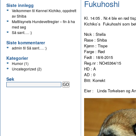
Fukuhoshi
Siste innlegg
Velkommen til Kennel Kichiko, oppdrett
av Shiba
Kl. 14:05 . Nr.4 ble en rød t
Mattilsynets Hundevettregler – fin å ha
Kichiko`s Fukuhoshi som bet
med seg
Så sant…. :)
Nick : Stella
Rase : Shiba
Siste kommentarer
Kjønn : Tispe
admin
til
Så sant…. :)
Farge : Rød
Født : 18/6-2015
Kategorier
Reg.nr : NO45364/15
Humor
(1)
HD : A
Uncategorized
(2)
AD : 0
Søk
Bitt: Korrekt
Eier :
Linda Torkelsen og An