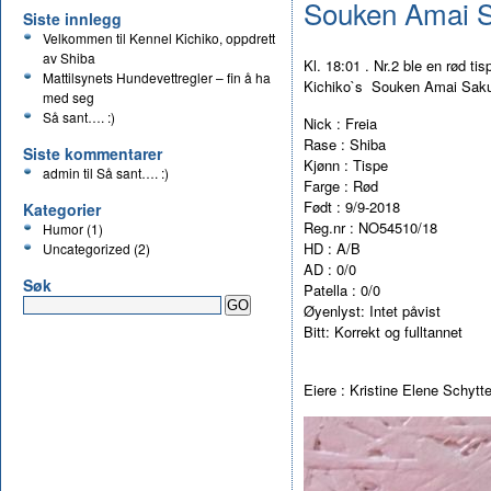
Souken Amai 
Siste innlegg
Velkommen til Kennel Kichiko, oppdrett
av Shiba
Kl. 18:01 . Nr.2 ble en rød t
Mattilsynets Hundevettregler – fin å ha
Kichiko`s Souken Amai Sakura
med seg
Så sant…. :)
Nick : Freia
Rase : Shiba
Siste kommentarer
Kjønn : Tispe
admin
til
Så sant…. :)
Farge : Rød
Født : 9/9-2018
Kategorier
Reg.nr : NO54510/18
Humor
(1)
HD : A/B
Uncategorized
(2)
AD : 0/0
Søk
Patella : 0/0
Øyenlyst: Intet påvist
Bitt: Korrekt og fulltannet
Eiere : Kristine Elene Schytt