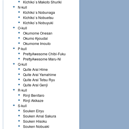
Kichiko`s Makoto Shuriki
N-kull
Kichiko`s Nobunaga
Kichiko`s Nobuetsu
Kichiko`s Nobuyuki
O-kull
Okumome Onesan
Okumo Kyoudai
Okumome Imouto
P-kull
PrettyAwesome Chibi-Fuku
PrettyAwesome Maru-Ni
Q-kull
Quite Arai Hime
Quite Arai Yamahime
Quite Arai Tetsu Ryu
Quite Arai Genji
R-kull
Rinji Benitaro
Rinji Akikaze
S-kull
Souken Eiryu
Souken Amai Sakura
Souken Hisoku
Souken Nobuaki