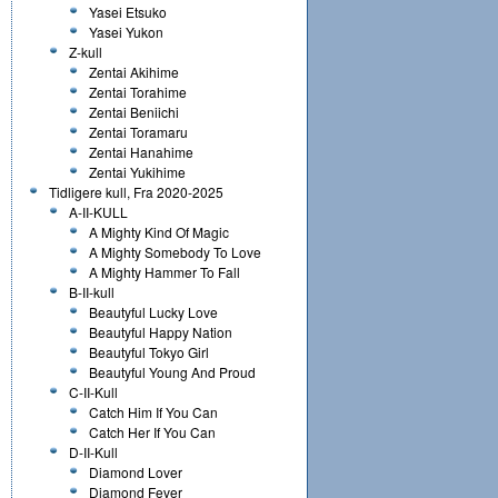
Yasei Etsuko
Yasei Yukon
Z-kull
Zentai Akihime
Zentai Torahime
Zentai Beniichi
Zentai Toramaru
Zentai Hanahime
Zentai Yukihime
Tidligere kull, Fra 2020-2025
A-II-KULL
A Mighty Kind Of Magic
A Mighty Somebody To Love
A Mighty Hammer To Fall
B-II-kull
Beautyful Lucky Love
Beautyful Happy Nation
Beautyful Tokyo Girl
Beautyful Young And Proud
C-II-Kull
Catch Him If You Can
Catch Her If You Can
D-II-Kull
Diamond Lover
Diamond Fever