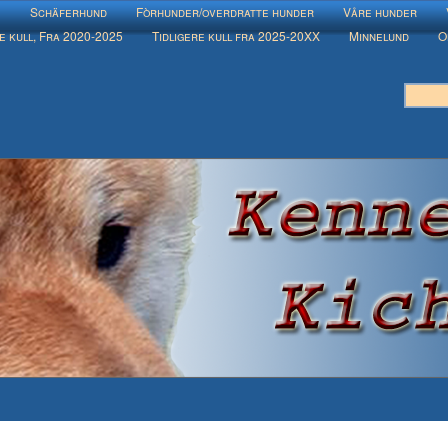
e
Schäferhund
Fòrhunder/overdratte hunder
Våre hunder
e kull, Fra 2020-2025
Tidligere kull fra 2025-20XX
Minnelund
O