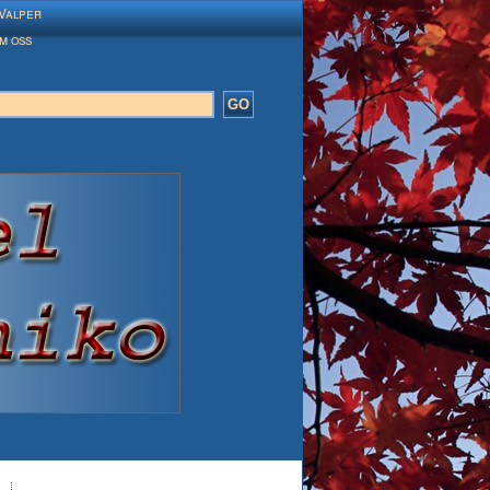
Valper
m oss