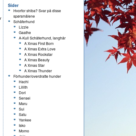
Sider
Hvorfor shiba? Svar på disse
spørsmålene
r
Schäferhund
Lizzie
Gaathe
A-Kull Schäferhund, langhår
A Xmas First Born
A Xmas Extra Love
A Xmas Rockstar
A Xmas Beauty
A Xmas Star
A Xmas Thunder
Fòrhunder/overdratte hunder
Hachi
Lillith
Dori
Sensei
Maru
Sui
Satu
Yankee
Isko
Momo