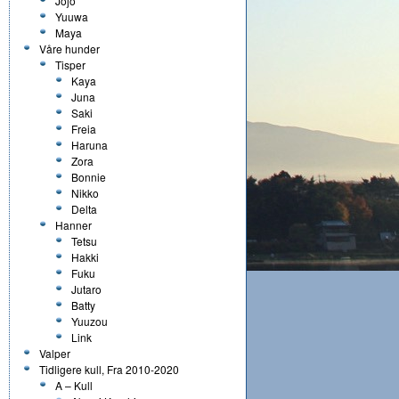
Jojo
Yuuwa
Maya
Våre hunder
Tisper
Kaya
Juna
Saki
Freia
Haruna
Zora
Bonnie
Nikko
Delta
Hanner
Tetsu
Hakki
Fuku
Jutaro
Batty
Yuuzou
Link
Valper
Tidligere kull, Fra 2010-2020
A – Kull