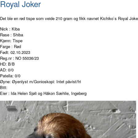
Royal Joker
Det ble en rød tispe som veide 210 gram og fikk navnet Kichiko`s Royal Joke
Nick : Kiba
Rase : Shiba
Kjønn: Tispe
Farge : Rød
Født: 02.10.2023
Reg.nr : NO 55036/23
HD: B/B
AD: 0/0
Patella: 0/0
Øyne: Øyenlyst m/Gonioskopi: Intet påvist/fri
Bitt:
Eier : Ida Helen Sjøli og Håkon Sæhlie, Ingeberg