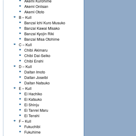
Akemi Kurohime
Akemi Oniisan
Akemi Ototo
B – Kull
Banzai Ichi Kuro Musuko
Banzai Kawai Misako
Banzai Kyojin Riki
Banzai Misa Otohime
C – Kull
Chibi Akimaru
Chibi Dai-Seiko
Chibi Enshi
D – Kull
Daitan Imoto
Daitan Joseibi
Daitan Natsuko
E – Kull
Ei Hachiko
Ei Katsuko
Ei Shinju
Ei Tanrei Maru
Ei Tenshi
F – Kull
Fukuchibi
Fukuhime