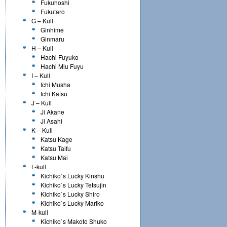
Fukuhoshi
Fukutaro
G – Kull
Ginhime
Ginmaru
H – Kull
Hachi Fuyuko
Hachi Miu Fuyu
I – Kull
Ichi Musha
Ichi Katsu
J – Kull
Ji Akane
Ji Asahi
K – Kull
Katsu Kage
Katsu Taifu
Katsu Mai
L-kull
Kichiko`s Lucky Kinshu
Kichiko`s Lucky Tetsujin
Kichiko`s Lucky Shiro
Kichiko`s Lucky Mariko
M-kull
Kichiko`s Makoto Shuko