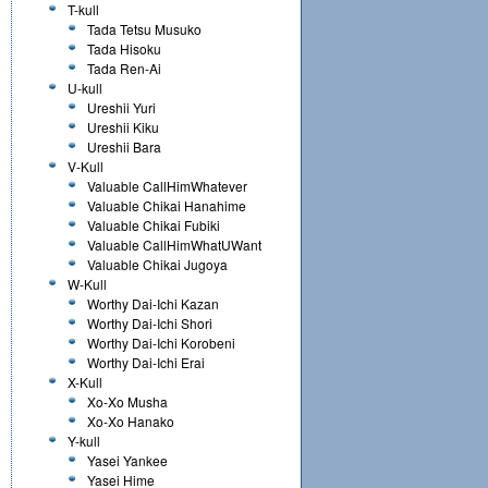
T-kull
Tada Tetsu Musuko
Tada Hisoku
Tada Ren-Ai
U-kull
Ureshii Yuri
Ureshii Kiku
Ureshii Bara
V-Kull
Valuable CallHimWhatever
Valuable Chikai Hanahime
Valuable Chikai Fubiki
Valuable CallHimWhatUWant
Valuable Chikai Jugoya
W-Kull
Worthy Dai-Ichi Kazan
Worthy Dai-Ichi Shori
Worthy Dai-Ichi Korobeni
Worthy Dai-Ichi Erai
X-Kull
Xo-Xo Musha
Xo-Xo Hanako
Y-kull
Yasei Yankee
Yasei Hime