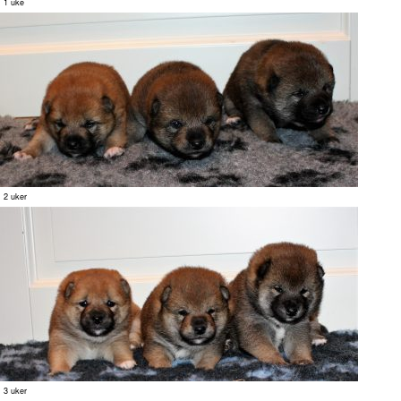
1 uke
2 uker
3 uker