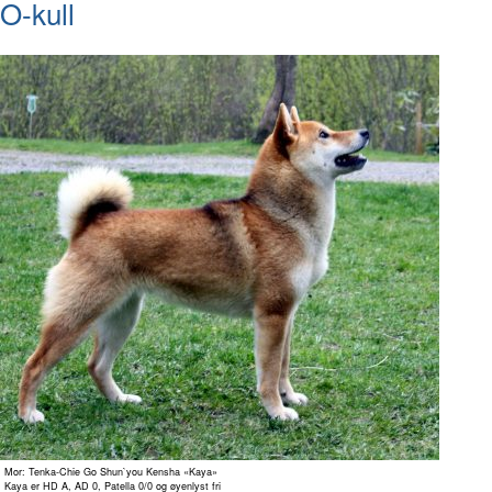
O-kull
Mor: Tenka-Chie Go Shun`you Kensha «Kaya»
Kaya er HD A, AD 0, Patella 0/0 og øyenlyst fri