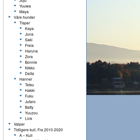
Jojo
Yuuwa
Maya
Våre hunder
Tisper
Kaya
Juna
Saki
Freia
Haruna
Zora
Bonnie
Nikko
Delta
Hanner
Tetsu
Hakki
Fuku
Jutaro
Batty
Yuuzou
Link
Valper
Tidligere kull, Fra 2010-2020
A – Kull