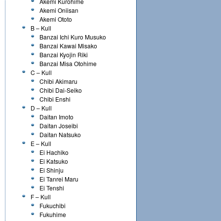
Akemi Kurohime
Akemi Oniisan
Akemi Ototo
B – Kull
Banzai Ichi Kuro Musuko
Banzai Kawai Misako
Banzai Kyojin Riki
Banzai Misa Otohime
C – Kull
Chibi Akimaru
Chibi Dai-Seiko
Chibi Enshi
D – Kull
Daitan Imoto
Daitan Joseibi
Daitan Natsuko
E – Kull
Ei Hachiko
Ei Katsuko
Ei Shinju
Ei Tanrei Maru
Ei Tenshi
F – Kull
Fukuchibi
Fukuhime