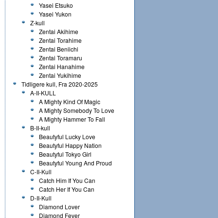
Yasei Etsuko
Yasei Yukon
Z-kull
Zentai Akihime
Zentai Torahime
Zentai Beniichi
Zentai Toramaru
Zentai Hanahime
Zentai Yukihime
Tidligere kull, Fra 2020-2025
A-II-KULL
A Mighty Kind Of Magic
A Mighty Somebody To Love
A Mighty Hammer To Fall
B-II-kull
Beautyful Lucky Love
Beautyful Happy Nation
Beautyful Tokyo Girl
Beautyful Young And Proud
C-II-Kull
Catch Him If You Can
Catch Her If You Can
D-II-Kull
Diamond Lover
Diamond Fever