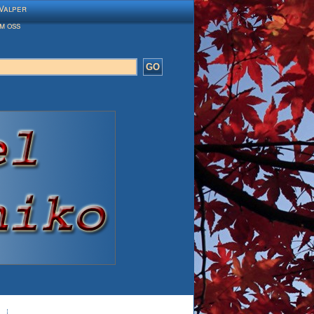
Valper
m oss