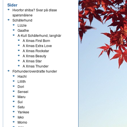
Sider
Hvorfor shiba? Svar på disse
spørsmålene
Schäferhund
Lizzie
Gaathe
A-Kull Schäferhund, langhår
A Xmas First Born
A Xmas Extra Love
A Xmas Rockstar
A Xmas Beauty
A Xmas Star
A Xmas Thunder
Fòrhunder/overdratte hunder
Hachi
Lillith
Dori
Sensei
Maru
Sui
Satu
Yankee
Isko
Momo