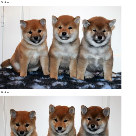
5 uker
6 uker