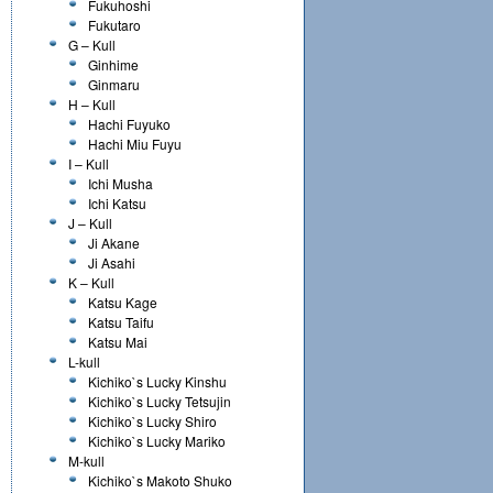
Fukuhoshi
Fukutaro
G – Kull
Ginhime
Ginmaru
H – Kull
Hachi Fuyuko
Hachi Miu Fuyu
I – Kull
Ichi Musha
Ichi Katsu
J – Kull
Ji Akane
Ji Asahi
K – Kull
Katsu Kage
Katsu Taifu
Katsu Mai
L-kull
Kichiko`s Lucky Kinshu
Kichiko`s Lucky Tetsujin
Kichiko`s Lucky Shiro
Kichiko`s Lucky Mariko
M-kull
Kichiko`s Makoto Shuko