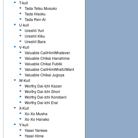
T-kull
Tada Tetsu Musuko
Tada Hisoku
Tada Ren-Ai
U-kull
Ureshii Yuri
Ureshii Kiku
Ureshii Bara
V-Kull
Valuable CallHimWhatever
Valuable Chikai Hanahime
Valuable Chikai Fubiki
Valuable CallHimWhatUWant
Valuable Chikai Jugoya
W-Kull
Worthy Dai-Ichi Kazan
Worthy Dai-Ichi Shori
Worthy Dai-Ichi Korobeni
Worthy Dai-Ichi Erai
X-Kull
Xo-Xo Musha
Xo-Xo Hanako
Y-kull
Yasei Yankee
Yasei Hime