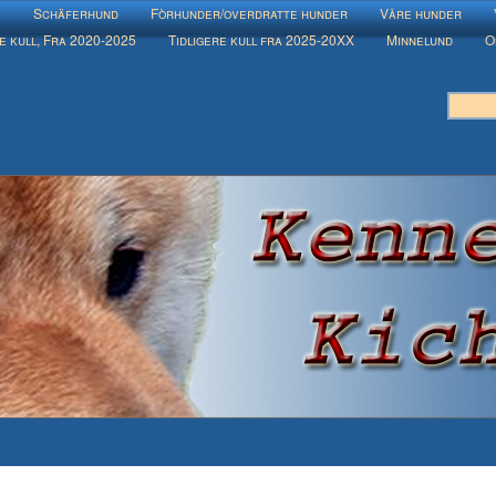
e
Schäferhund
Fòrhunder/overdratte hunder
Våre hunder
e kull, Fra 2020-2025
Tidligere kull fra 2025-20XX
Minnelund
O