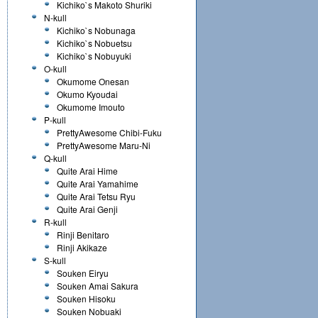
Kichiko`s Makoto Shuriki
N-kull
Kichiko`s Nobunaga
Kichiko`s Nobuetsu
Kichiko`s Nobuyuki
O-kull
Okumome Onesan
Okumo Kyoudai
Okumome Imouto
P-kull
PrettyAwesome Chibi-Fuku
PrettyAwesome Maru-Ni
Q-kull
Quite Arai Hime
Quite Arai Yamahime
Quite Arai Tetsu Ryu
Quite Arai Genji
R-kull
Rinji Benitaro
Rinji Akikaze
S-kull
Souken Eiryu
Souken Amai Sakura
Souken Hisoku
Souken Nobuaki