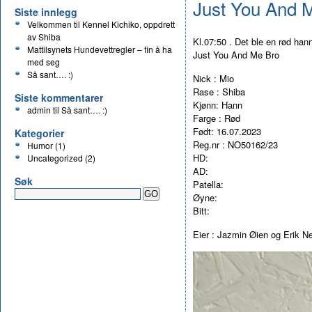
Just You And 
Siste innlegg
Velkommen til Kennel Kichiko, oppdrett
av Shiba
Kl.07:50 . Det ble en rød ha
Mattilsynets Hundevettregler – fin å ha
Just You And Me Bro
med seg
Så sant…. :)
Nick : Mio
Rase : Shiba
Siste kommentarer
Kjønn: Hann
admin
til
Så sant…. :)
Farge : Rød
Født: 16.07.2023
Kategorier
Reg.nr : NO50162/23
Humor
(1)
HD:
Uncategorized
(2)
AD:
Søk
Patella:
Øyne:
Bitt:
Eier : Jazmin Øien og Erik N