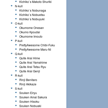
Kichiko`s Makoto Shuriki
N-kull
Kichiko`s Nobunaga
Kichiko`s Nobuetsu
Kichiko`s Nobuyuki
O-kull
Okumome Onesan
Okumo Kyoudai
Okumome Imouto
P-kull
PrettyAwesome Chibi-Fuku
PrettyAwesome Maru-Ni
Q-kull
Quite Arai Hime
Quite Arai Yamahime
Quite Arai Tetsu Ryu
Quite Arai Genji
R-kull
Rinji Benitaro
Rinji Akikaze
S-kull
Souken Eiryu
Souken Amai Sakura
Souken Hisoku
Souken Nobuaki