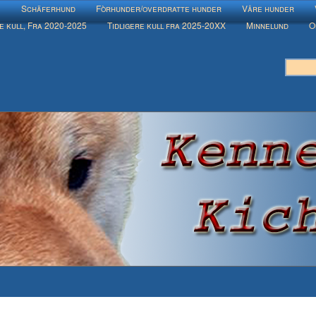
e
Schäferhund
Fòrhunder/overdratte hunder
Våre hunder
e kull, Fra 2020-2025
Tidligere kull fra 2025-20XX
Minnelund
O