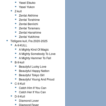
Yasei Etsuko
Yasei Yukon
Z-kull
Zentai Akihime
Zentai Torahime
Zentai Beniichi
Zentai Toramaru
Zentai Hanahime
Zentai Yukihime
Tidligere kull, Fra 2020-2025
A-II-KULL
A Mighty Kind Of Magic
A Mighty Somebody To Love
A Mighty Hammer To Fall
B-II-kull
Beautyful Lucky Love
Beautyful Happy Nation
Beautyful Tokyo Girl
Beautyful Young And Proud
C-II-Kull
Catch Him If You Can
Catch Her If You Can
D-II-Kull
Diamond Lover
Diamond Fever