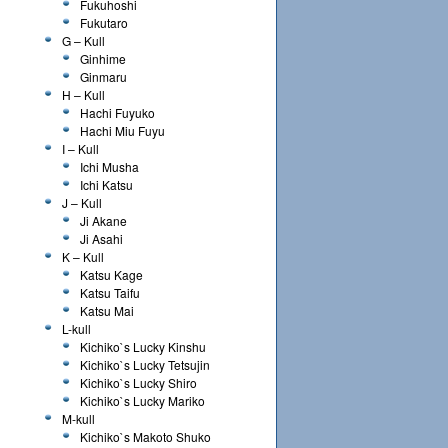
Fukuhoshi
Fukutaro
G – Kull
Ginhime
Ginmaru
H – Kull
Hachi Fuyuko
Hachi Miu Fuyu
I – Kull
Ichi Musha
Ichi Katsu
J – Kull
Ji Akane
Ji Asahi
K – Kull
Katsu Kage
Katsu Taifu
Katsu Mai
L-kull
Kichiko`s Lucky Kinshu
Kichiko`s Lucky Tetsujin
Kichiko`s Lucky Shiro
Kichiko`s Lucky Mariko
M-kull
Kichiko`s Makoto Shuko