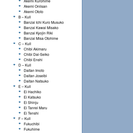
Akemi Kurohime
Akemi Oniisan
Akemi Ototo
B – Kull
Banzai Ichi Kuro Musuko
Banzai Kawai Misako
Banzai Kyojin Riki
Banzai Misa Otohime
C – Kull
Chibi Akimaru
Chibi Dai-Seiko
Chibi Enshi
D – Kull
Daitan Imoto
Daitan Joseibi
Daitan Natsuko
E – Kull
Ei Hachiko
Ei Katsuko
Ei Shinju
Ei Tanrei Maru
Ei Tenshi
F – Kull
Fukuchibi
Fukuhime