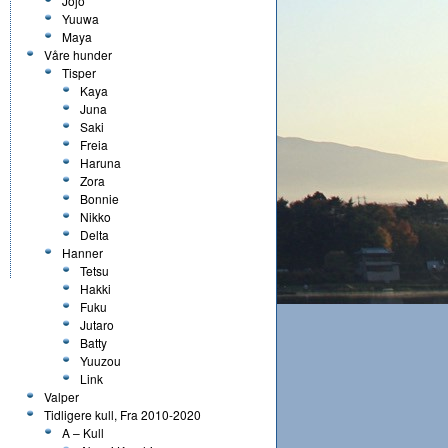
Jojo
Yuuwa
Maya
Våre hunder
Tisper
Kaya
Juna
Saki
Freia
Haruna
Zora
Bonnie
Nikko
Delta
Hanner
Tetsu
Hakki
Fuku
Jutaro
Batty
Yuuzou
Link
Valper
Tidligere kull, Fra 2010-2020
A – Kull