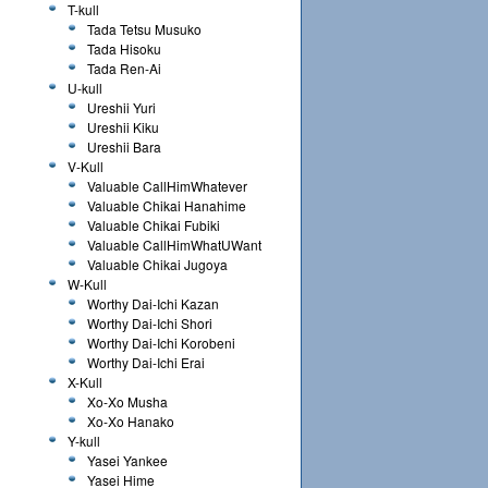
T-kull
Tada Tetsu Musuko
Tada Hisoku
Tada Ren-Ai
U-kull
Ureshii Yuri
Ureshii Kiku
Ureshii Bara
V-Kull
Valuable CallHimWhatever
Valuable Chikai Hanahime
Valuable Chikai Fubiki
Valuable CallHimWhatUWant
Valuable Chikai Jugoya
W-Kull
Worthy Dai-Ichi Kazan
Worthy Dai-Ichi Shori
Worthy Dai-Ichi Korobeni
Worthy Dai-Ichi Erai
X-Kull
Xo-Xo Musha
Xo-Xo Hanako
Y-kull
Yasei Yankee
Yasei Hime