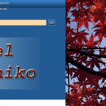
Valper
m oss