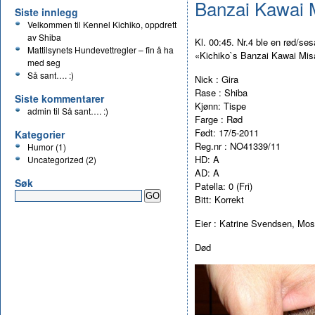
Banzai Kawai 
Siste innlegg
Velkommen til Kennel Kichiko, oppdrett
av Shiba
Kl. 00:45. Nr.4 ble en rød/se
Mattilsynets Hundevettregler – fin å ha
«Kichiko`s Banzai Kawai Misa
med seg
Så sant…. :)
Nick : Gira
Rase : Shiba
Siste kommentarer
Kjønn: Tispe
admin
til
Så sant…. :)
Farge : Rød
Født: 17/5-2011
Kategorier
Reg.nr : NO41339/11
Humor
(1)
HD: A
Uncategorized
(2)
AD: A
Søk
Patella: 0 (Fri)
Bitt: Korrekt
Eier : Katrine Svendsen, Mo
Død